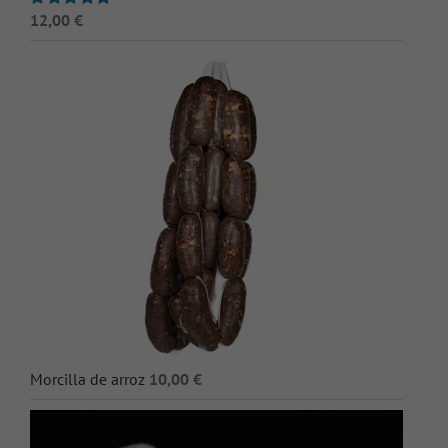
12,00
€
Valorado
con
5.00
de 5
Morcilla de arroz
10,00
€