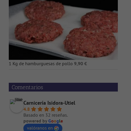
1 Kg de hamburguesas de pollo
9,90
€
Comentarios
Carnicería Isidora-Utiel
4.8
Basado en 32 reseñas.
powered by
G
o
o
g
l
e
valóranos en