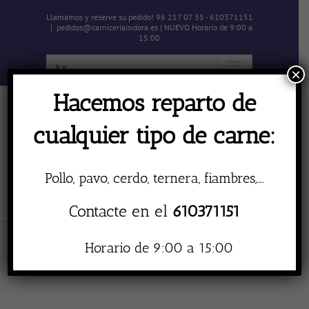
Skip
Llamamos y reserve su pedido! 96 217 07 35 - 610371151
to
|
pedidos@carniceriaisidora.es | NUEVO Horario de 9:00 a
content
15:00
Ir a...
×
Hacemos reparto de
cualquier tipo de carne:
Pollo, pavo, cerdo, ternera, fiambres,….
Ir a...
Contacte en el
610371151
Cerdo
Horario de 9:00 a 15:00