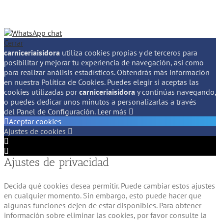
Cerrar
carniceriaisidora
utiliza cookies propias y de terceros para
posibilitar y mejorar tu experiencia de navegación, así como
para realizar análisis estadísticos. Obtendrás más información
en nuestra Política de Cookies. Puedes elegir si aceptas las
cookies utilizadas por
carniceriaisidora
y continúas navegando,
o puedes dedicar unos minutos a personalizarlas a través
del
Panel de Configuración.
Leer más
Aceptar cookies
Ajustes de cookies
Configuración
de
Configuración
Ajustes de privacidad
Cookie
de
Box
Cookie
Box
Decida qué cookies desea permitir. Puede cambiar estos ajustes
en cualquier momento. Sin embargo, esto puede hacer que
algunas funciones dejen de estar disponibles. Para obtener
información sobre eliminar las cookies, por favor consulte la