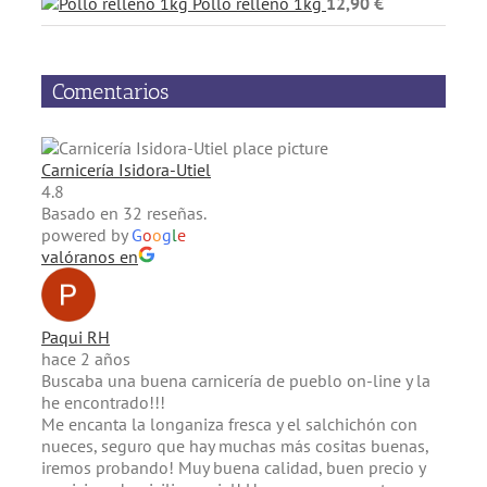
Pollo relleno 1kg
12,90
€
Comentarios
Carnicería Isidora-Utiel
4.8
Basado en 32 reseñas.
powered by
G
o
o
g
l
e
valóranos en
Paqui RH
hace 2 años
Buscaba una buena carnicería de pueblo on-line y la
he encontrado!!!
Me encanta la longaniza fresca y el salchichón con
nueces, seguro que hay muchas más cositas buenas,
iremos probando! Muy buena calidad, buen precio y