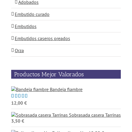
Adobados
Embutido curado
Embutidos
Embutidos caseros oreados
Orza
Productos Mejor Valorados
Bandeja fiambre
12,00
€
Valorado
con
5.00
de
5
Sobrasada casera Tarrinas
3,50
€