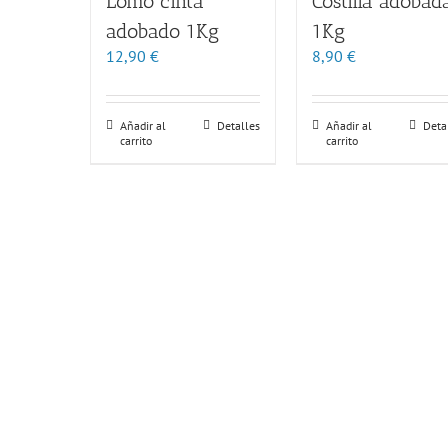
Lomo cinta
Costilla adobad
adobado 1Kg
1Kg
12,90
€
8,90
€
Añadir al
Detalles
Añadir al
Deta
carrito
carrito