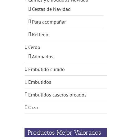
Cestas de Navidad
Para acompañar
Relleno
Cerdo
Adobados
Embutido curado
Embutidos
Embutidos caseros oreados
Orza
Productos Mejor Valorados