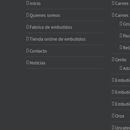
Inicio
Carnes
Quienes somos
Carnes
Ces
Fabrica de embutidos
Par
Tienda online de embutidos
Rel
Contacto
Cerdo
Noticias
Ad
Embuti
Embuti
Embuti
Orza
Uncate