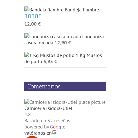
Bandeja fiambre
12,00
€
Valorado
con
5.00
de
5
Longaniza
casera oreada
12,90
€
1 Kg Muslos
de pollo
5,95
€
Comentarios
Carnicería Isidora-Utiel
4.8
Basado en 32 reseñas.
powered by
G
o
o
g
l
e
valóranos en