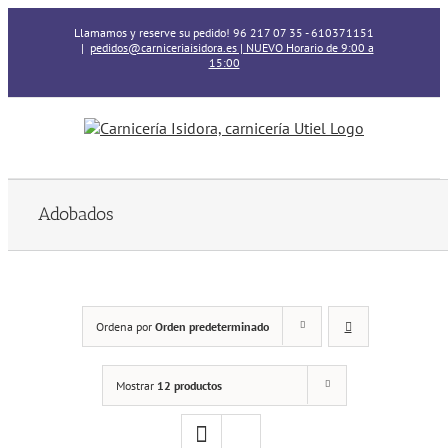
Skip
Llamamos y reserve su pedido! 96 217 07 35 - 610371151
to
|
pedidos@carniceriaisidora.es | NUEVO Horario de 9:00 a
content
15:00
Adobados
Ordena por
Orden predeterminado
Mostrar
12 productos