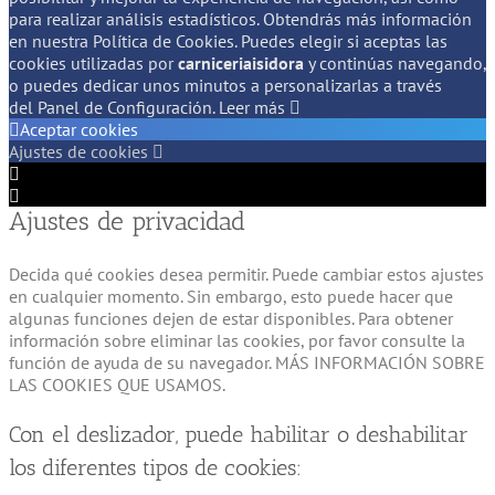
para realizar análisis estadísticos. Obtendrás más información
en nuestra Política de Cookies. Puedes elegir si aceptas las
cookies utilizadas por
carniceriaisidora
y continúas navegando,
o puedes dedicar unos minutos a personalizarlas a través
del
Panel de Configuración.
Leer más
Aceptar cookies
Ajustes de cookies
Configuración
de
Configuración
Ajustes de privacidad
Cookie
de
Box
Cookie
Box
Decida qué cookies desea permitir. Puede cambiar estos ajustes
en cualquier momento. Sin embargo, esto puede hacer que
algunas funciones dejen de estar disponibles. Para obtener
información sobre eliminar las cookies, por favor consulte la
función de ayuda de su navegador. MÁS INFORMACIÓN SOBRE
LAS COOKIES QUE USAMOS.
Con el deslizador, puede habilitar o deshabilitar
los diferentes tipos de cookies: