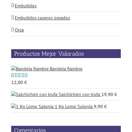
Embutidos
Embutidos caseros oreados
Orza
Productos Mejor Valorados
Bandeja fiambre
12,00
€
Valorado
con
5.00
de
5
Salchichón con trufa
19,90
€
1 Kg Lomo Sajonia
9,90
€
Comentarios