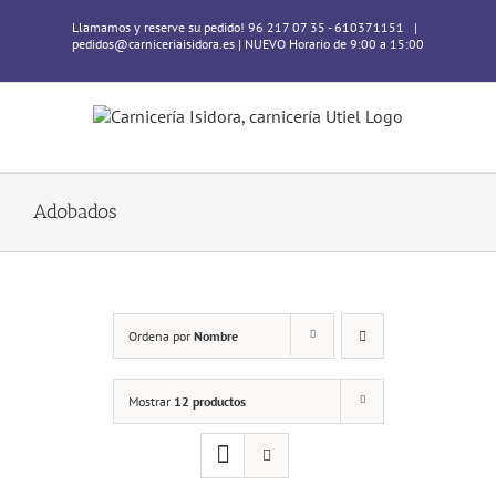
Skip
Llamamos y reserve su pedido! 96 217 07 35 - 610371151
|
to
pedidos@carniceriaisidora.es | NUEVO Horario de 9:00 a 15:00
content
Adobados
Ordena por
Nombre
Mostrar
12 productos