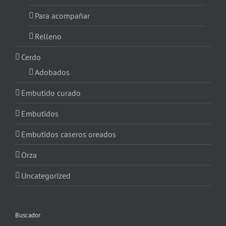
Para acompañar
Relleno
Cerdo
Adobados
Embutido curado
Embutidos
Embutidos caseros oreados
Orza
Uncategorized
Buscador