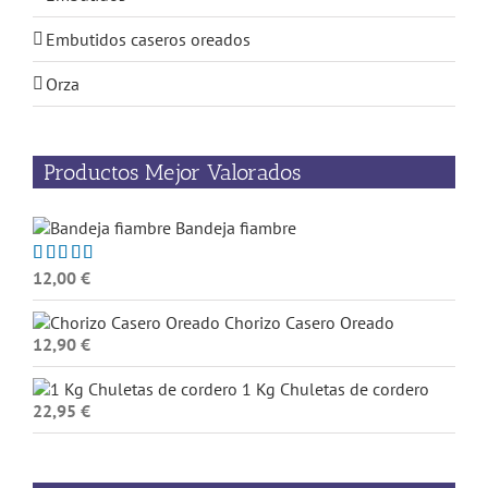
Embutidos caseros oreados
Orza
Productos Mejor Valorados
Bandeja fiambre
12,00
€
Valorado
con
5.00
de
5
Chorizo Casero Oreado
12,90
€
1 Kg Chuletas de cordero
22,95
€