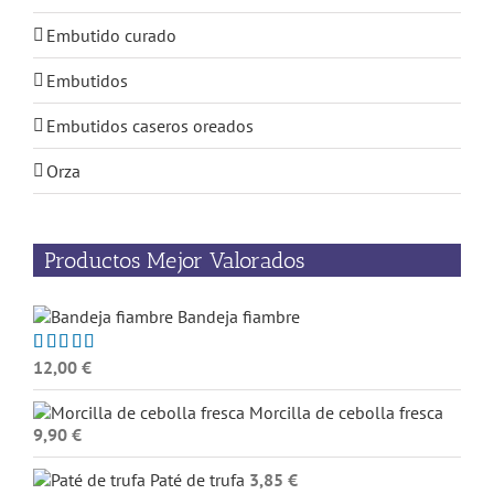
Embutido curado
Embutidos
Embutidos caseros oreados
Orza
Productos Mejor Valorados
Bandeja fiambre
12,00
€
Valorado
con
5.00
de
5
Morcilla de cebolla fresca
9,90
€
Paté de trufa
3,85
€