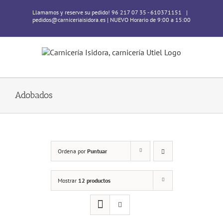
Skip
Llamamos y reserve su pedido! 96 217 07 35 - 610371151
|
to
pedidos@carniceriaisidora.es | NUEVO Horario de 9:00 a 15:00
content
Adobados
Ordena por
Puntuar
Mostrar
12 productos