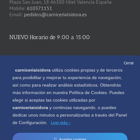
Plaza San Juan, 18 46300 Utiel Valencia España
Mobile:
610371151
Email:
pedidos@carniceriaisidora.es
NUEVO Horario de 9:00 a 15:00
REDES SOCIALES
Cerrar
carniceriaisidora
utiliza cookies propias y de terceros
para posibilitar y mejorar tu experiencia de navegación,
así como para realizar análisis estadísticos. Obtendrás
más información en nuestra Política de Cookies. Puedes
Descargate gratis nuestra APP en
elegir si aceptas las cookies utilizadas por
carniceriaisidora
y continúas navegando, o puedes
dedicar unos minutos a personalizarlas a través del
Panel
de Configuración.
Leer más
Aceptar cookies