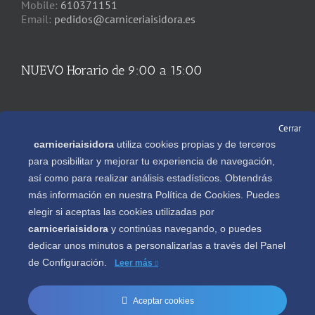
Mobile:
610371151
Email:
pedidos@carniceriaisidora.es
NUEVO Horario de 9:00 a 15:00
REDES SOCIALES
Cerrar
carniceriaisidora
utiliza cookies propias y de terceros
para posibilitar y mejorar tu experiencia de navegación,
así como para realizar análisis estadísticos. Obtendrás
más información en nuestra Política de Cookies. Puedes
Descargate gratis nuestra APP en
elegir si aceptas las cookies utilizadas por
carniceriaisidora
y continúas navegando, o puedes
dedicar unos minutos a personalizarlas a través del
Panel
de Configuración.
Leer más
Aceptar cookies