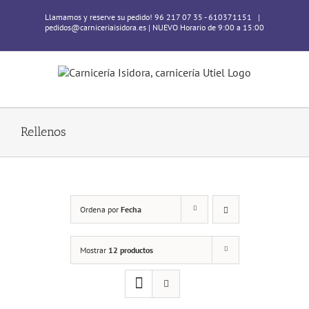
Skip
Llamamos y reserve su pedido! 96 217 07 35 - 610371151
|
to
pedidos@carniceriaisidora.es | NUEVO Horario de 9:00 a 15:00
content
Rellenos
Ordena por
Fecha
Mostrar
12 productos