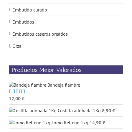
Embutido curado
Embutidos
Embutidos caseros oreados
Orza
Productos Mejor Valorados
Bandeja fiambre
12,00
€
Valorado
con
5.00
de
5
Costilla adobada 1Kg
8,90
€
Lomo Relleno 1kg
14,90
€