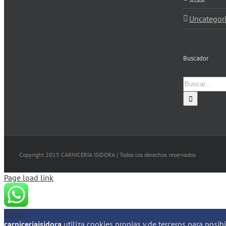
Uncategor
Buscador
Buscar:
Copyright 2015 CARNICERIA ISIDORA | Todos los derechos reservados
Page load link
Cerrar
carniceriaisidora
utiliza cookies propias y de terceros para posib