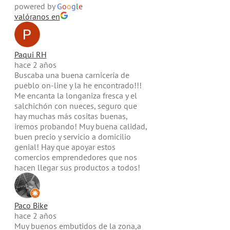
powered by
G
o
o
g
l
e
valóranos en
Paqui RH
hace 2 años
Buscaba una buena carnicería de
pueblo on-line y la he encontrado!!!
Me encanta la longaniza fresca y el
salchichón con nueces, seguro que
hay muchas más cositas buenas,
iremos probando! Muy buena calidad,
buen precio y servicio a domicilio
genial! Hay que apoyar estos
comercios emprendedores que nos
hacen llegar sus productos a todos!
Paco Bike
hace 2 años
Muy buenos embutidos de la zona,a