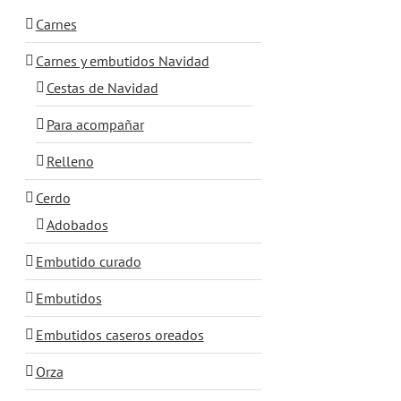
Carnes
Carnes y embutidos Navidad
Cestas de Navidad
Para acompañar
Relleno
Cerdo
Adobados
Embutido curado
Embutidos
Embutidos caseros oreados
Orza