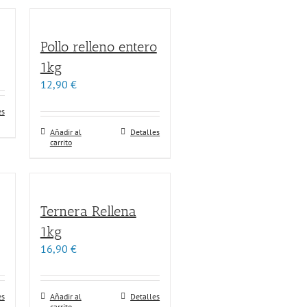
Pollo relleno entero
1kg
12,90
€
es
Añadir al
Detalles
carrito
Ternera Rellena
1kg
16,90
€
es
Añadir al
Detalles
carrito