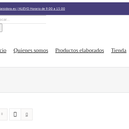
aisidora.es | NUEVO Horario de 9:00 a 15:00
car:
icio
Quienes somos
Productos elaborados
Tienda