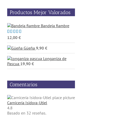
Productos Mejor Valorados
Bandeja fiambre
12,00
€
Valorado
con
5.00
de
5
Güeña
9,90
€
Longaniza de
Pascua
19,90
€
Comentarios
Carnicería Isidora-Utiel
4.8
Basado en 32 reseñas.