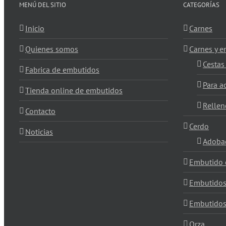
MENÚ DEL SITIO
CATEGORÍAS
Inicio
Carnes
Quienes somos
Carnes y 
Cestas
Fabrica de embutidos
Para 
Tienda online de embutidos
Rellen
Contacto
Cerdo
Noticias
Adoba
Embutido 
Embutido
Embutidos
Orza