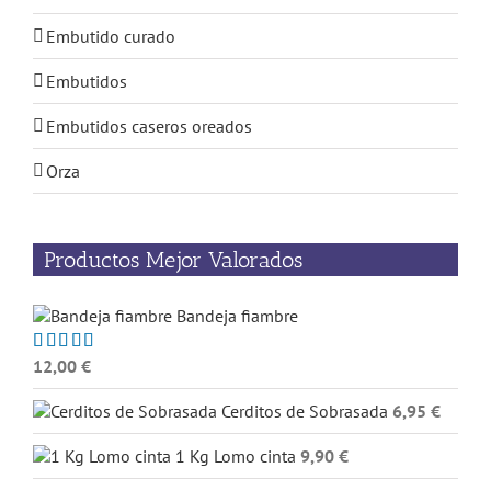
Embutido curado
Embutidos
Embutidos caseros oreados
Orza
Productos Mejor Valorados
Bandeja fiambre
12,00
€
Valorado
con
5.00
de
5
Cerditos de Sobrasada
6,95
€
1 Kg Lomo cinta
9,90
€