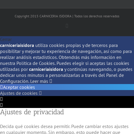
Copyright 2015 CARNICERIA ISIDORA | Todos los derechos reservados
Facebook
Cerrar
carniceriaisidora
utiliza cookies propias y de terceros para
posibilitar y mejorar tu experiencia de navegación, así como para
realizar análisis estadísticos. Obtendrás más información en
nuestra Política de Cookies. Puedes elegir si aceptas las cookies
utilizadas por
carniceriaisidora
y continúas navegando, o puedes
dedicar unos minutos a personalizarlas a través del
Panel de
Configuración.
Leer más
Aceptar cookies
Ajustes de cookies
Configuración
de
Configuración
Ajustes de privacidad
Cookie
de
Box
Cookie
Box
Decida qué cookies desea permitir. Puede cambiar estos ajustes
en cualquier momento. Sin embargo, esto puede hacer que