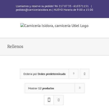
Skip
Llamamos y reserve su pedido! 96 217 07 35 - 610371151
|
to
pedidos@carniceriaisidora.es | NUEVO Horario de 9:00 a 15:00
content
Rellenos
Ordena por
Orden predeterminado
Mostrar
12 productos