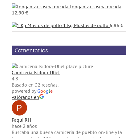
5
Longaniza casera oreada
12,90
€
1 Kg Muslos de pollo
5,95
€
Comentarios
Carnicería Isidora-Utiel
4.8
Basado en 32 reseñas.
powered by
G
o
o
g
l
e
valóranos en
Paqui RH
hace 2 años
Buscaba una buena carnicería de pueblo on-line y la