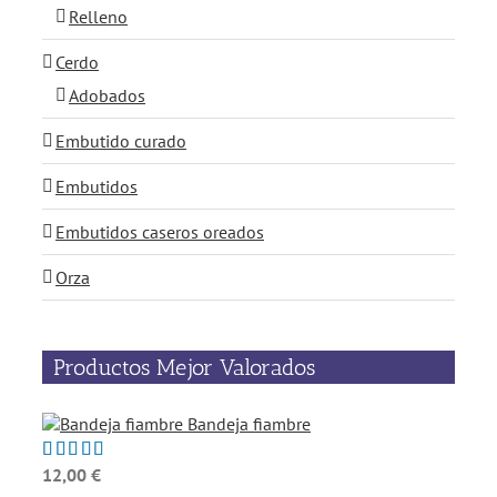
Relleno
Cerdo
Adobados
Embutido curado
Embutidos
Embutidos caseros oreados
Orza
Productos Mejor Valorados
Bandeja fiambre
12,00
€
Valorado
con
5.00
de