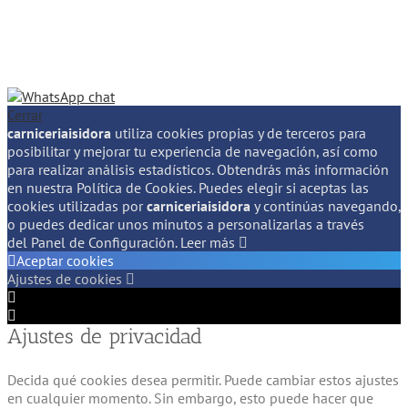
Cerrar
carniceriaisidora
utiliza cookies propias y de terceros para
posibilitar y mejorar tu experiencia de navegación, así como
para realizar análisis estadísticos. Obtendrás más información
en nuestra Política de Cookies. Puedes elegir si aceptas las
cookies utilizadas por
carniceriaisidora
y continúas navegando,
o puedes dedicar unos minutos a personalizarlas a través
del
Panel de Configuración.
Leer más
Aceptar cookies
Ajustes de cookies
Configuración
de
Configuración
Ajustes de privacidad
Cookie
de
Box
Cookie
Box
Decida qué cookies desea permitir. Puede cambiar estos ajustes
en cualquier momento. Sin embargo, esto puede hacer que