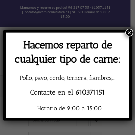
Skip
Llamamos y reserve su pedido! 96 217 07 35 - 610371151
to
|
pedidos@carniceriaisidora.es | NUEVO Horario de 9:00 a
content
15:00
×
Hacemos reparto de
cualquier tipo de carne:
Pollo, pavo, cerdo, ternera, fiambres,….
Rellenos
Contacte en el
610371151
Horario de 9:00 a 15:00
Ordena por
Precio