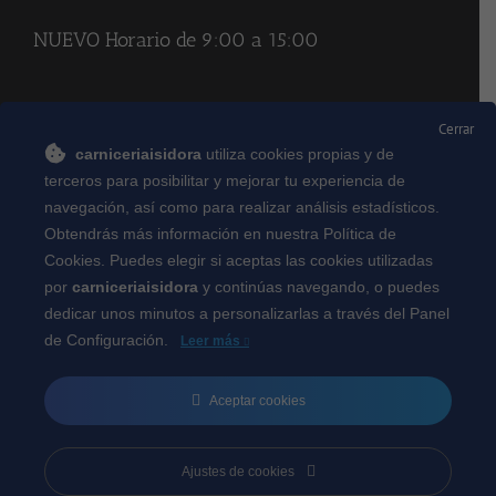
NUEVO Horario de 9:00 a 15:00
REDES SOCIALES
Cerrar
carniceriaisidora
utiliza cookies propias y de
terceros para posibilitar y mejorar tu experiencia de
navegación, así como para realizar análisis estadísticos.
Obtendrás más información en nuestra Política de
Descargate gratis nuestra APP en
Cookies. Puedes elegir si aceptas las cookies utilizadas
por
carniceriaisidora
y continúas navegando, o puedes
dedicar unos minutos a personalizarlas a través del
Panel
de Configuración.
Leer más
Aceptar cookies
Ajustes de cookies
Copyright 2015 CARNICERIA ISIDORA | Todos los derechos reservados