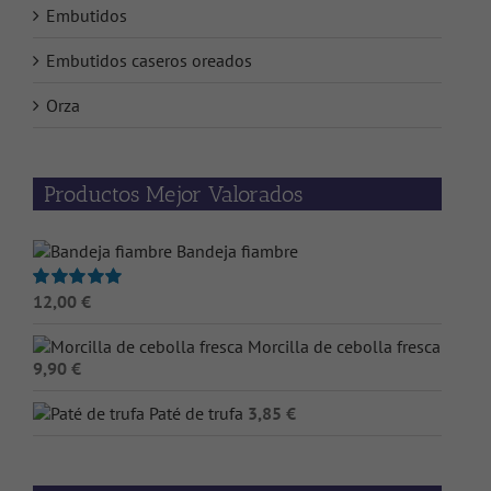
Embutidos
Embutidos caseros oreados
Orza
Productos Mejor Valorados
Bandeja fiambre
12,00
€
Valorado
con
5.00
de 5
Morcilla de cebolla fresca
9,90
€
Paté de trufa
3,85
€