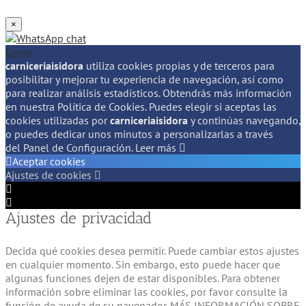
×
Cerrar
carniceriaisidora
utiliza cookies propias y de terceros para
posibilitar y mejorar tu experiencia de navegación, así como
para realizar análisis estadísticos. Obtendrás más información
en nuestra Política de Cookies. Puedes elegir si aceptas las
cookies utilizadas por
carniceriaisidora
y continúas navegando,
o puedes dedicar unos minutos a personalizarlas a través
del
Panel de Configuración.
Leer más
Aceptar cookies
Ajustes de cookies
Configuración
de
Configuración
Ajustes de privacidad
Cookie
de
Box
Cookie
Box
Decida qué cookies desea permitir. Puede cambiar estos ajustes
en cualquier momento. Sin embargo, esto puede hacer que
algunas funciones dejen de estar disponibles. Para obtener
información sobre eliminar las cookies, por favor consulte la
función de ayuda de su navegador. MÁS INFORMACIÓN SOBRE