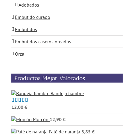
Adobados
Embutido curado
Embutidos
Embutidos caseros oreados
Orza
Productos Mejor Valorados
Bandeja fiambre
12,00
€
Valorado
con
5.00
de
5
Morcón
12,90
€
Paté de naranja
3,85
€