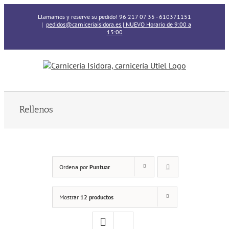
Skip
Llamamos y reserve su pedido! 96 217 07 35 - 610371151
to
|
pedidos@carniceriaisidora.es | NUEVO Horario de 9:00 a
content
15:00
Rellenos
Ordena por
Puntuar
Mostrar
12 productos