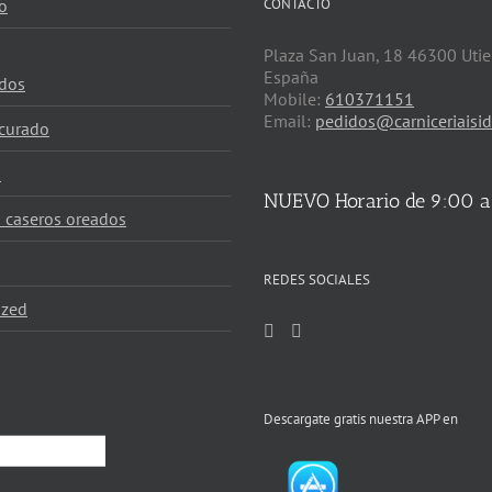
o
CONTACTO
Plaza San Juan, 18 46300 Utie
España
dos
Mobile:
610371151
Email:
pedidos@carniceriaisid
curado
s
NUEVO Horario de 9:00 a
 caseros oreados
REDES SOCIALES
ized
Descargate gratis nuestra APP en