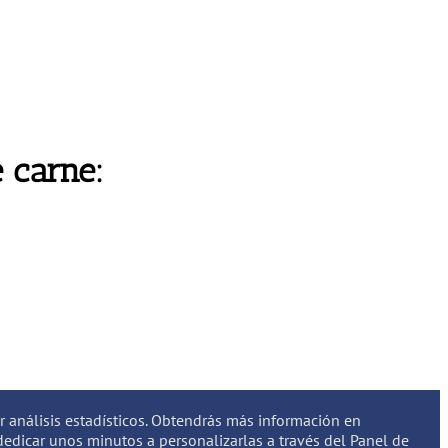
 carne:
ar análisis estadísticos. Obtendrás más información en
edicar unos minutos a personalizarlas a través del
Panel de