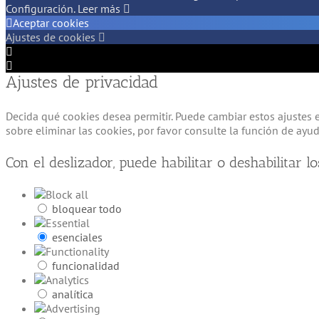
Configuración.
Leer más
Aceptar cookies
Ajustes de cookies
Configuración
de
Configuración
Ajustes de privacidad
Cookie
de
Box
Cookie
Box
Decida qué cookies desea permitir. Puede cambiar estos ajustes
sobre eliminar las cookies, por favor consulte la función d
Con el deslizador, puede habilitar o deshabilitar lo
bloquear todo
esenciales
funcionalidad
analítica