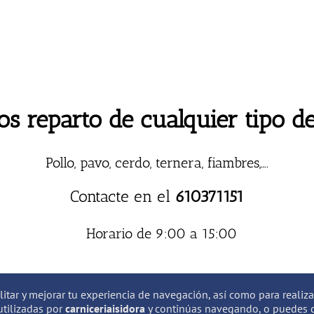
s reparto de cualquier tipo de
Pollo, pavo, cerdo, ternera, fiambres,….
Contacte en el
610371151
Horario de 9:00 a 15:00
ilitar y mejorar tu experiencia de navegación, así como para realiz
utilizadas por
carniceriaisidora
y continúas navegando, o puedes d