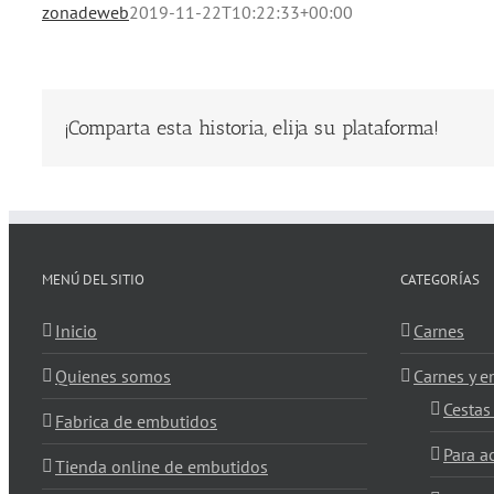
zonadeweb
2019-11-22T10:22:33+00:00
¡Comparta esta historia, elija su plataforma!
MENÚ DEL SITIO
CATEGORÍAS
Inicio
Carnes
Quienes somos
Carnes y 
Cestas
Fabrica de embutidos
Para 
Tienda online de embutidos