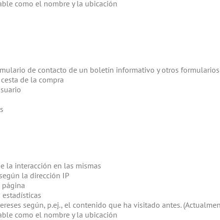
cable como el nombre y la ubicación
rmulario de contacto de un boletín informativo y otros formulario
 cesta de la compra
usuario
es
de la interacción en las mismas
según la dirección IP
a página
 estadísticas
ntereses según, p.ej., el contenido que ha visitado antes. (Actua
cable como el nombre y la ubicación