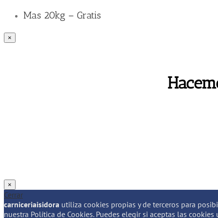
Mas 20kg – Gratis
×
Hacemo
×
Cerrar
carniceriaisidora
utiliza cookies propias y de terceros para posib
nuestra Política de Cookies. Puedes elegir si aceptas las cookies 