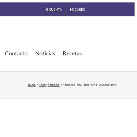
MI CUENTA
MI CARRO
Contacto
Noticias
Recetas
Inicio
Bandeja fiambre
4bd7a4a1-7d97-4bbe-bc94-336a8aa34d25