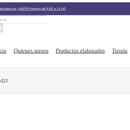
aisidora.es | NUEVO Horario de 9:00 a 15:00
car:
icio
Quienes somos
Productos elaborados
Tienda
d25