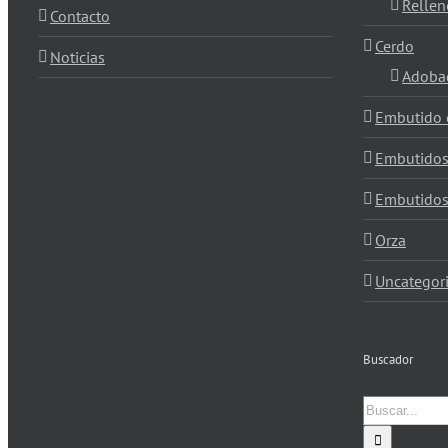
Rellen
Contacto
Cerdo
Noticias
Adoba
Embutido 
Embutido
Embutidos
Orza
Uncategor
Buscador
Buscar: