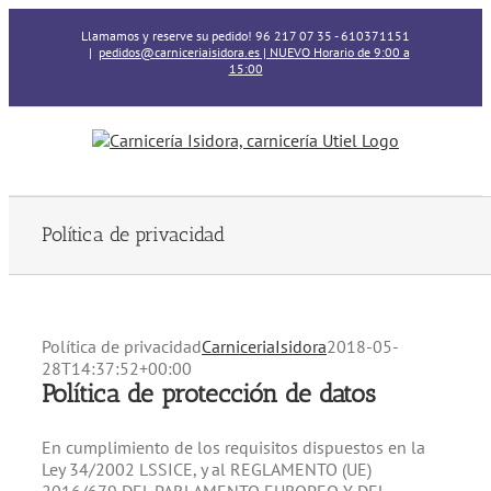
Skip
Llamamos y reserve su pedido! 96 217 07 35 - 610371151
to
|
pedidos@carniceriaisidora.es | NUEVO Horario de 9:00 a
content
15:00
Política de privacidad
Política de privacidad
CarniceriaIsidora
2018-05-
28T14:37:52+00:00
Política de protección de datos
En cumplimiento de los requisitos dispuestos en la
Ley 34/2002 LSSICE, y al REGLAMENTO (UE)
2016/679 DEL PARLAMENTO EUROPEO Y DEL