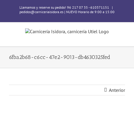
Skip
Llamamos y reserve su pedido! 96 217 07 35 - 610371151
|
to
pedidos@carniceriaisidora.es | NUEVO Horario de 9:00 a 15:00
content
6fba2b68-c6cc-47e2-9013-db4630325fed
Anterior