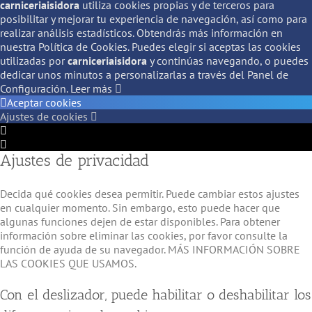
carniceriaisidora
utiliza cookies propias y de terceros para
posibilitar y mejorar tu experiencia de navegación, así como para
realizar análisis estadísticos. Obtendrás más información en
nuestra Política de Cookies. Puedes elegir si aceptas las cookies
utilizadas por
carniceriaisidora
y continúas navegando, o puedes
dedicar unos minutos a personalizarlas a través del
Panel de
Configuración.
Leer más
Aceptar cookies
Ajustes de cookies
Configuración
de
Configuración
Ajustes de privacidad
Cookie
de
Box
Cookie
Box
Decida qué cookies desea permitir. Puede cambiar estos ajustes
en cualquier momento. Sin embargo, esto puede hacer que
algunas funciones dejen de estar disponibles. Para obtener
información sobre eliminar las cookies, por favor consulte la
función de ayuda de su navegador. MÁS INFORMACIÓN SOBRE
LAS COOKIES QUE USAMOS.
Con el deslizador, puede habilitar o deshabilitar los