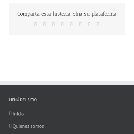
¡Comparta esta historia, elija su plataforma!
Facebook
X
Reddit
LinkedIn
Tumblr
Pinterest
Vk
Correo
electrónico
MENÚ DEL SITIO
Inicio
Quienes somos