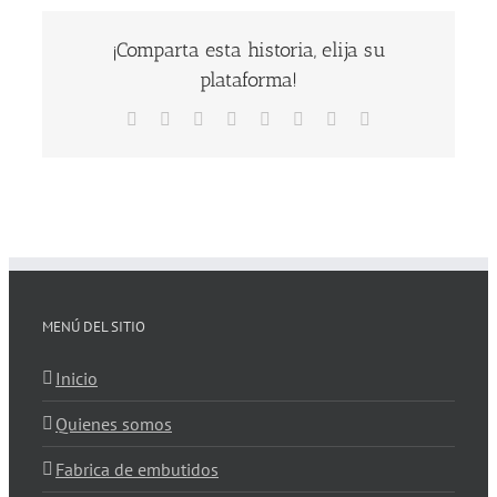
¡Comparta esta historia, elija su
plataforma!
Facebook
X
Reddit
LinkedIn
Tumblr
Pinterest
Vk
Correo
electrónico
MENÚ DEL SITIO
Inicio
Quienes somos
Fabrica de embutidos