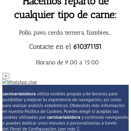
Hacemos reparto de
cualquier tipo de carne:
Pollo, pavo, cerdo, ternera, fiambres,….
Contacte en el
610371151
Horario de 9:00 a 15:00
×
Cerrar
carniceriaisidora
utiliza cookies propias y de terceros para
posibilitar y mejorar tu experiencia de navegación, así como
para realizar análisis estadísticos. Obtendrás más información
en nuestra Política de Cookies. Puedes elegir si aceptas las
cookies utilizadas por
carniceriaisidora
y continúas navegando,
o puedes dedicar unos minutos a personalizarlas a través
del
Panel de Configuración.
Leer más