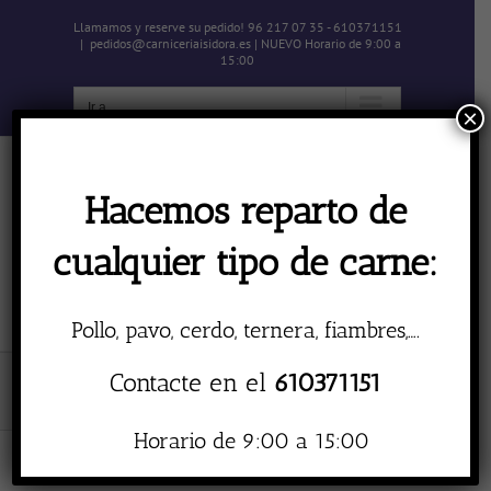
Skip
Llamamos y reserve su pedido! 96 217 07 35 - 610371151
to
|
pedidos@carniceriaisidora.es | NUEVO Horario de 9:00 a
content
15:00
Ir a...
×
Hacemos reparto de
cualquier tipo de carne:
Ir a...
Pollo, pavo, cerdo, ternera, fiambres,….
Contacte en el
610371151
gueña
Horario de 9:00 a 15:00