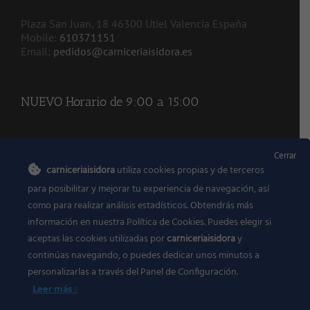
Plaza San Juan, 18 46300 Utiel Valencia España
Mobile:
610371151
Email:
pedidos@carniceriaisidora.es
NUEVO Horario de 9:00 a 15:00
REDES SOCIALES
Cerrar
carniceriaisidora
utiliza cookies propias y de terceros
para posibilitar y mejorar tu experiencia de navegación, así
como para realizar análisis estadísticos. Obtendrás más
información en nuestra Política de Cookies. Puedes elegir si
aceptas las cookies utilizadas por
carniceriaisidora
y
Descargate gratis nuestra APP en
continúas navegando, o puedes dedicar unos minutos a
personalizarlas a través del
Panel de Configuración.
Leer más