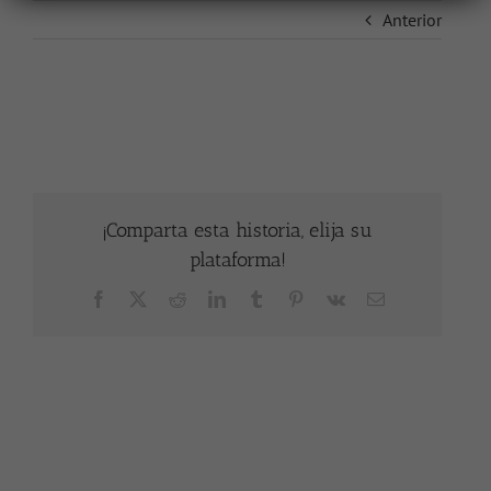
Anterior
¡Comparta esta historia, elija su
plataforma!
Facebook
X
Reddit
LinkedIn
Tumblr
Pinterest
Vk
Correo
electrónico