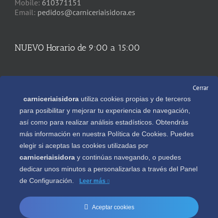
Mobile:
610371151
Email:
pedidos@carniceriaisidora.es
NUEVO Horario de 9:00 a 15:00
REDES SOCIALES
Cerrar
carniceriaisidora
utiliza cookies propias y de terceros
para posibilitar y mejorar tu experiencia de navegación,
así como para realizar análisis estadísticos. Obtendrás
más información en nuestra Política de Cookies. Puedes
Descargate gratis nuestra APP en
elegir si aceptas las cookies utilizadas por
carniceriaisidora
y continúas navegando, o puedes
dedicar unos minutos a personalizarlas a través del
Panel
de Configuración.
Leer más
Aceptar cookies