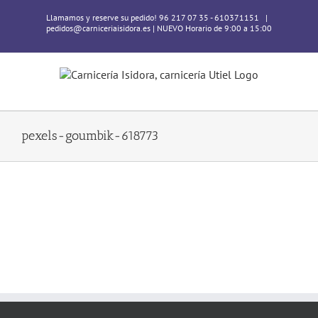
Skip
Llamamos y reserve su pedido! 96 217 07 35 - 610371151
|
to
pedidos@carniceriaisidora.es | NUEVO Horario de 9:00 a 15:00
content
pexels-goumbik-618773