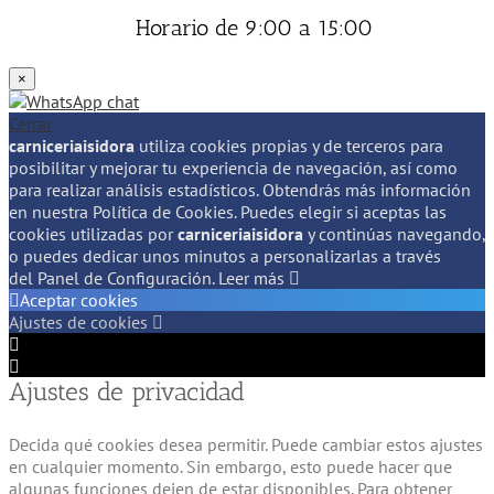
Horario de 9:00 a 15:00
×
Cerrar
carniceriaisidora
utiliza cookies propias y de terceros para
posibilitar y mejorar tu experiencia de navegación, así como
para realizar análisis estadísticos. Obtendrás más información
en nuestra Política de Cookies. Puedes elegir si aceptas las
cookies utilizadas por
carniceriaisidora
y continúas navegando,
o puedes dedicar unos minutos a personalizarlas a través
del
Panel de Configuración.
Leer más
Aceptar cookies
Ajustes de cookies
Configuración
de
Configuración
Ajustes de privacidad
Cookie
de
Box
Cookie
Box
Decida qué cookies desea permitir. Puede cambiar estos ajustes
en cualquier momento. Sin embargo, esto puede hacer que
algunas funciones dejen de estar disponibles. Para obtener