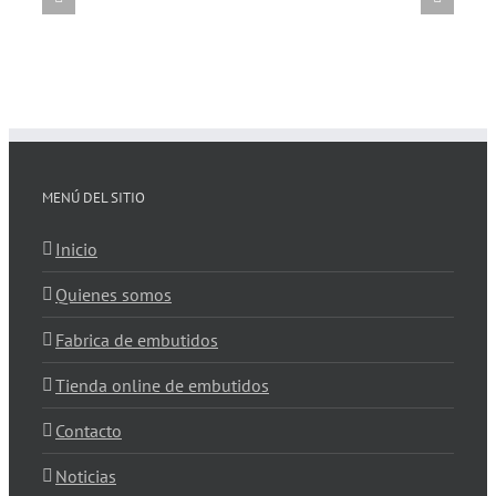
Fábrica de Embutidos Isidora: Calidad
Artesanal desde 1963
MENÚ DEL SITIO
Inicio
Quienes somos
Fabrica de embutidos
Tienda online de embutidos
Contacto
Noticias