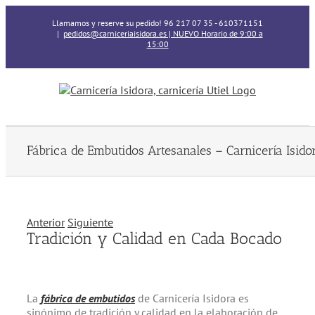
Skip
Llamamos y reserve su pedido! 96 217 07 35 - 610371151
to
|
pedidos@carniceriaisidora.es | NUEVO Horario de 9:00 a
content
15:00
Fábrica de Embutidos Artesanales – Carnicería Isido
Anterior
Siguiente
Tradición y Calidad en Cada Bocado
La
fábrica de embutidos
de Carnicería Isidora es
sinónimo de tradición y calidad en la elaboración de