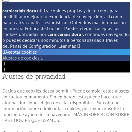
Cerrar
carniceriaisidora
utiliza cookies propias y de terceros para
posibilitar y mejorar tu experiencia de navegación, así como
para realizar análisis estadísticos. Obtendrás más información
en nuestra Política de Cookies. Puedes elegir si aceptas las
cookies utilizadas por
carniceriaisidora
y continúas navegando,
o puedes dedicar unos minutos a personalizarlas a través
del
Panel de Configuración.
Leer más
Aceptar cookies
Ajustes de cookies
Configuración
de
Configuración
Ajustes de privacidad
Cookie
de
Box
Cookie
Box
Decida qué cookies desea permitir. Puede cambiar estos ajustes
en cualquier momento. Sin embargo, esto puede hacer que
algunas funciones dejen de estar disponibles. Para obtener
información sobre eliminar las cookies, por favor consulte la
función de ayuda de su navegador. MÁS INFORMACIÓN SOBRE
LAS COOKIES QUE USAMOS.