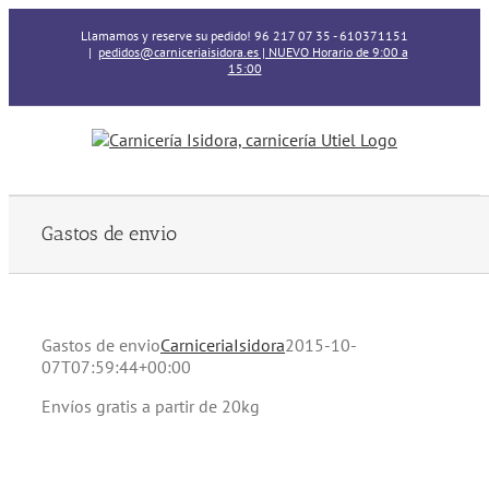
Skip
Llamamos y reserve su pedido! 96 217 07 35 - 610371151
to
|
pedidos@carniceriaisidora.es | NUEVO Horario de 9:00 a
content
15:00
Gastos de envio
Gastos de envio
CarniceriaIsidora
2015-10-
07T07:59:44+00:00
Envíos gratis a partir de 20kg