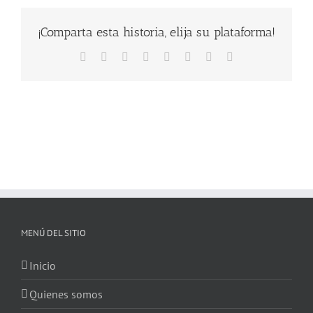
¡Comparta esta historia, elija su plataforma!
Facebook
X
Reddit
LinkedIn
Tumblr
Pinterest
Vk
Correo
electrónico
MENÚ DEL SITIO
Inicio
Quienes somos