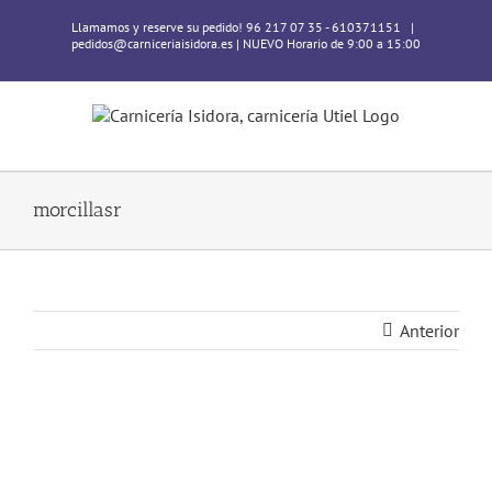
Skip
Llamamos y reserve su pedido! 96 217 07 35 - 610371151
|
to
pedidos@carniceriaisidora.es | NUEVO Horario de 9:00 a 15:00
content
morcillasr
Anterior