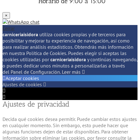
Horario de 9:00 a 15:00
×
Cerrar
carniceriaisidora
utiliza cookies propias y de terceros para
posibilitar y mejorar tu experiencia de navegación, así como
para realizar análisis estadísticos. Obtendrás más información
en nuestra Política de Cookies. Puedes elegir si aceptas las
cookies utilizadas por
carniceriaisidora
y continúas navegando,
o puedes dedicar unos minutos a personalizarlas a través
del
Panel de Configuración.
Leer más
Aceptar cookies
Ajustes de cookies
Configuración
de
Configuración
Ajustes de privacidad
Cookie
de
Box
Cookie
Box
Decida qué cookies desea permitir. Puede cambiar estos ajustes
en cualquier momento. Sin embargo, esto puede hacer que
algunas funciones dejen de estar disponibles. Para obtener
información sobre eliminar las cookies, por favor consulte la