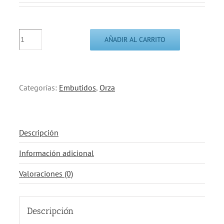
Morcilletas
AÑADIR AL CARRITO
de
carne
cantidad
Categorías:
Embutidos
,
Orza
Descripción
Información adicional
Valoraciones (0)
Descripción