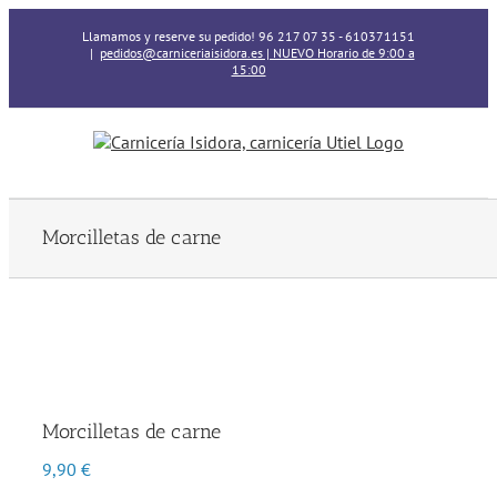
Skip
Llamamos y reserve su pedido! 96 217 07 35 - 610371151
to
|
pedidos@carniceriaisidora.es | NUEVO Horario de 9:00 a
content
15:00
Morcilletas de carne
Morcilletas de carne
9,90
€