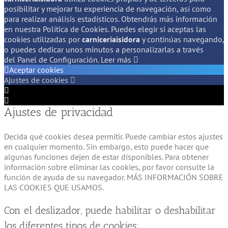
posibilitar y mejorar tu experiencia de navegación, así como
para realizar análisis estadísticos. Obtendrás más información
en nuestra Política de Cookies. Puedes elegir si aceptas las
cookies utilizadas por
carniceriaisidora
y continúas navegando,
o puedes dedicar unos minutos a personalizarlas a través
del
Panel de Configuración.
Leer más
Aceptar cookies
Ajustes de cookies
Configuración
de
Configuración
Ajustes de privacidad
Cookie
de
Box
Cookie
Box
Decida qué cookies desea permitir. Puede cambiar estos ajustes
en cualquier momento. Sin embargo, esto puede hacer que
algunas funciones dejen de estar disponibles. Para obtener
información sobre eliminar las cookies, por favor consulte la
función de ayuda de su navegador. MÁS INFORMACIÓN SOBRE
LAS COOKIES QUE USAMOS.
Con el deslizador, puede habilitar o deshabilitar
los diferentes tipos de cookies: