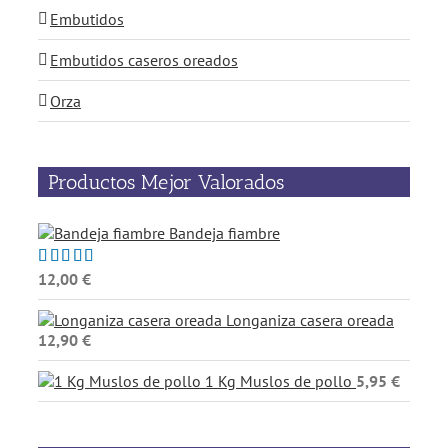
Embutidos
Embutidos caseros oreados
Orza
Productos Mejor Valorados
Bandeja fiambre
12,00
€
Valorado
con
5.00
de
5
Longaniza casera oreada
12,90
€
1 Kg Muslos de pollo
5,95
€