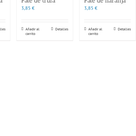
a
Paté de trufa
Paté de naranja
3,85
€
3,85
€
lles
Añadir al
Detalles
Añadir al
Detalles
carrito
carrito