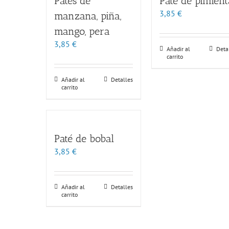
Patés de
Paté de pimient
3,85
€
manzana, piña,
mango, pera
3,85
€
Añadir al
Deta
carrito
Añadir al
Detalles
carrito
Paté de bobal
3,85
€
Añadir al
Detalles
carrito