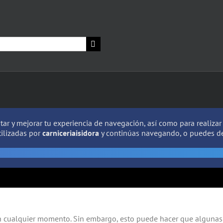
litar y mejorar tu experiencia de navegación, así como para realiza
tilizadas por
carniceriaisidora
y continúas navegando, o puedes de
en cualquier momento. Sin embargo, esto puede hacer que algunas 