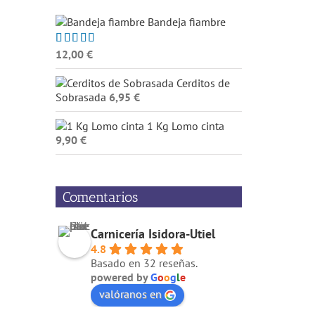
Bandeja fiambre
12,00
€
Valorado
con
5.00
de
5
Cerditos de
Sobrasada
6,95
€
1 Kg Lomo cinta
9,90
€
Comentarios
Carnicería Isidora-Utiel
4.8
Basado en 32 reseñas.
powered by
G
o
o
g
l
e
valóranos en