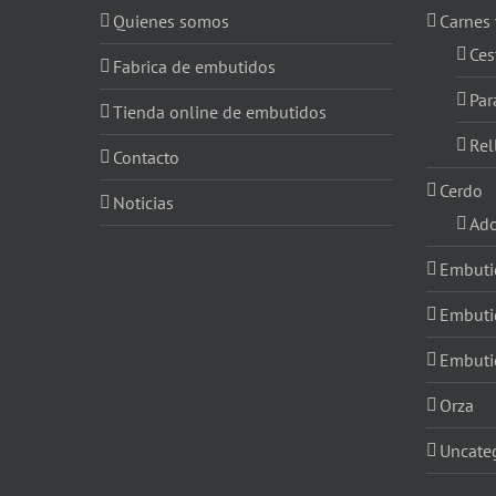
Quienes somos
Carnes
Ces
Fabrica de embutidos
Par
Tienda online de embutidos
Rel
Contacto
Cerdo
Noticias
Ad
Embuti
Embuti
Embuti
Orza
Uncate