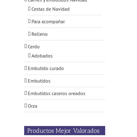
Cestas de Navidad
Para acompañar
Relleno
Cerdo
Adobados
Embutido curado
Embutidos
Embutidos caseros oreados
Orza
Productos Mejor Valorados