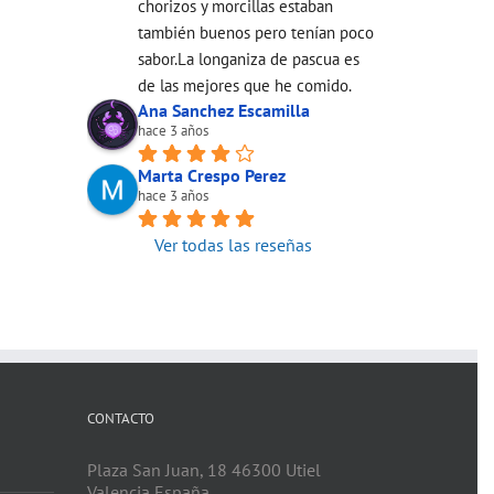
chorizos y morcillas estaban 
también buenos pero tenían poco 
sabor.La longaniza de pascua es 
de las mejores que he comido.
Ana Sanchez Escamilla
hace 3 años
Marta Crespo Perez
hace 3 años
Ver todas las reseñas
CONTACTO
Plaza San Juan, 18 46300 Utiel
Valencia España