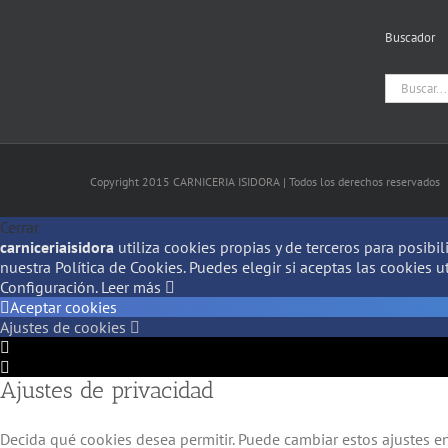
Buscador
Buscar:
Copyright 2015 CARNICERIA ISIDORA | Todos los derechos reservados
Cerrar
carniceriaisidora
utiliza cookies propias y de terceros para posibi
nuestra Política de Cookies. Puedes elegir si aceptas las cookies u
Configuración.
Leer más
Aceptar cookies
Ajustes de cookies
Configuración
de
Configuración
Ajustes de privacidad
Cookie
de
Box
Cookie
Box
Decida qué cookies desea permitir. Puede cambiar estos ajustes 