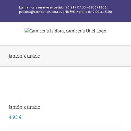
Skip
Llamamos y reserve su pedido! 96 217 07 35 - 610371151
|
to
pedidos@carniceriaisidora.es | NUEVO Horario de 9:00 a 15:00
content
Jamón curado
Jamón curado
4,95
€