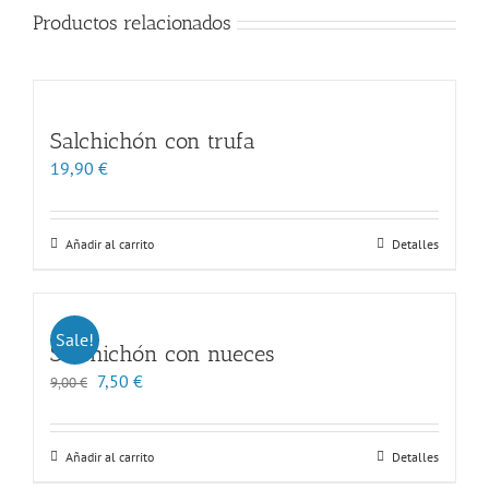
Productos relacionados
Salchichón con trufa
19,90
€
Añadir al carrito
Detalles
Sale!
Salchichón con nueces
El
El
7,50
€
9,00
€
precio
precio
original
actual
era:
es:
Añadir al carrito
Detalles
9,00 €.
7,50 €.