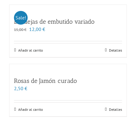
Sale!
Bandejas de embutido variado
El
El
12,00
€
15,00
€
precio
precio
original
actual
era:
es:
Añadir al carrito
Detalles
15,00 €.
12,00 €.
Rosas de Jamón curado
2,50
€
Añadir al carrito
Detalles