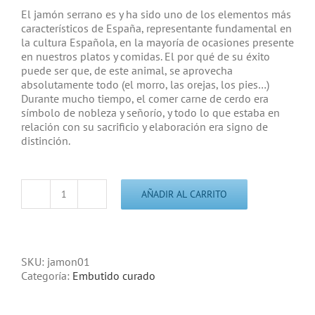
El jamón serrano es y ha sido uno de los elementos más
característicos de España, representante fundamental en
la cultura Española, en la mayoría de ocasiones presente
en nuestros platos y comidas. El por qué de su éxito
puede ser que, de este animal, se aprovecha
absolutamente
todo
(el morro, las orejas, los pies…)
Durante mucho tiempo, el comer carne de cerdo era
símbolo de nobleza y señorío, y
todo
lo que estaba en
relación con su sacrificio y elaboración era signo de
distinción.
AÑADIR AL CARRITO
Jamón
curado
cantidad
SKU:
jamon01
Categoría:
Embutido curado