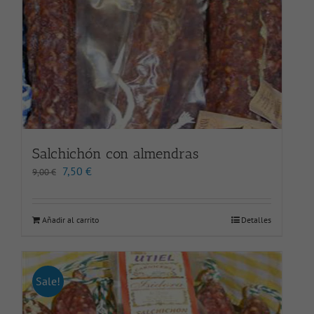
Salchichón con almendras
El
El
7,50
€
9,00
€
precio
precio
original
actual
era:
es:
Añadir al carrito
Detalles
9,00 €.
7,50 €.
Sale!