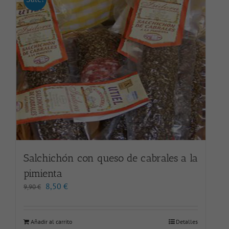
Salchichón con queso de cabrales a la
pimienta
El
El
8,50
€
9,90
€
precio
precio
original
actual
era:
es:
Añadir al carrito
Detalles
9,90 €.
8,50 €.