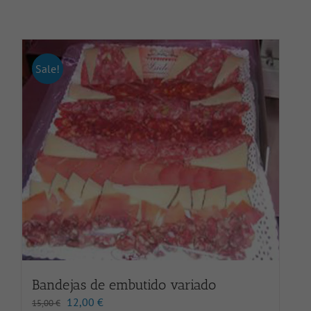
Sale!
Bandejas de embutido variado
El
El
12,00
€
15,00
€