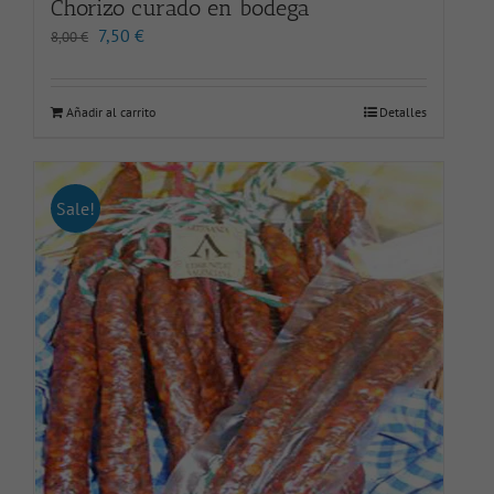
Chorizo curado en bodega
El
El
7,50
€
8,00
€
precio
precio
original
actual
era:
es:
Añadir al carrito
Detalles
8,00 €.
7,50 €.
Sale!