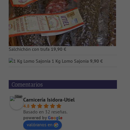
Salchichón con trufa
19,90
€
1 Kg Lomo Sajonia
9,90
€
Comentarios
Carnicería Isidora-Utiel
4.8
Basado en 32 reseñas.
powered by
G
o
o
g
l
e
valóranos en