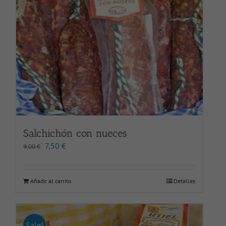
Salchichón con nueces
El
El
7,50
€
9,00
€
precio
precio
original
actual
era:
es:
Añadir al carrito
Detalles
9,00 €.
7,50 €.
Sale!