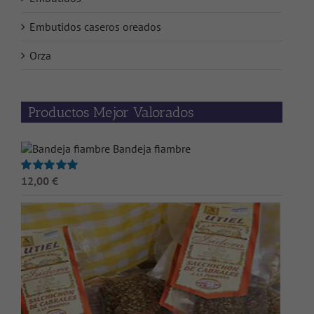
Embutidos caseros oreados
Orza
Productos Mejor Valorados
Bandeja fiambre
12,00
€
Valorado
con
5.00
de 5