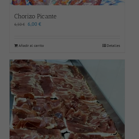
Chorizo Picante
El
El
6,00
€
6,50
€
precio
precio
original
actual
era:
es:
Añadir al carrito
Detalles
6,50 €.
6,00 €.