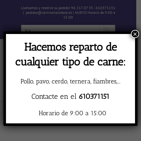
Skip
Llamamos y reserve su pedido! 96 217 07 35 - 610371151
to
|
pedidos@carniceriaisidora.es | NUEVO Horario de 9:00 a
content
15:00
Ir a...
×
Hacemos reparto de
cualquier tipo de carne:
Pollo, pavo, cerdo, ternera, fiambres,….
Ir a...
Contacte en el
610371151
Embutido curado
Horario de 9:00 a 15:00