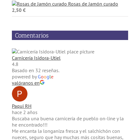
Rosas de Jamón curado
2,50
€
Comentarios
Carnicería Isidora-Utiel
4.8
Basado en 32 reseñas.
powered by
G
o
o
g
l
e
valóranos en
Paqui RH
hace 2 años
Buscaba una buena carnicería de pueblo on-line y la
he encontrado!!!
Me encanta la longaniza fresca y el salchichón con
nueces, seguro que hay muchas más cositas buenas,