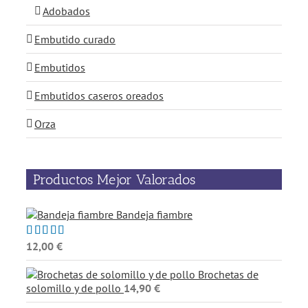
Adobados
Embutido curado
Embutidos
Embutidos caseros oreados
Orza
Productos Mejor Valorados
Bandeja fiambre
12,00
€
Valorado
con
5.00
de
5
Brochetas de
solomillo y de pollo
14,90
€