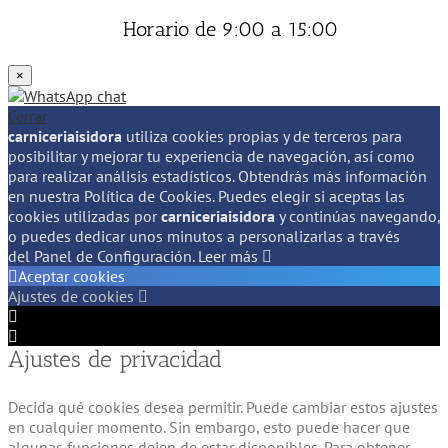
Horario de 9:00 a 15:00
×
Cerrar
carniceriaisidora
utiliza cookies propias y de terceros para
posibilitar y mejorar tu experiencia de navegación, así como
para realizar análisis estadísticos. Obtendrás más información
en nuestra Política de Cookies. Puedes elegir si aceptas las
cookies utilizadas por
carniceriaisidora
y continúas navegando,
o puedes dedicar unos minutos a personalizarlas a través
del
Panel de Configuración.
Leer más
Aceptar cookies
Ajustes de cookies
Configuración
de
Configuración
Ajustes de privacidad
Cookie
de
Box
Cookie
Box
Decida qué cookies desea permitir. Puede cambiar estos ajustes
en cualquier momento. Sin embargo, esto puede hacer que
algunas funciones dejen de estar disponibles. Para obtener