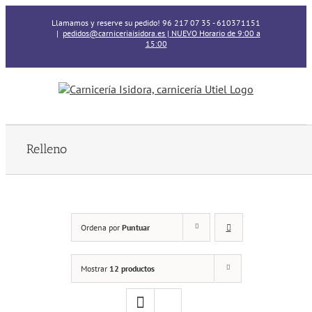
Skip
Llamamos y reserve su pedido! 96 217 07 35 - 610371151
to
|
pedidos@carniceriaisidora.es | NUEVO Horario de 9:00 a
content
15:00
Relleno
Ordena por
Puntuar
Mostrar
12 productos